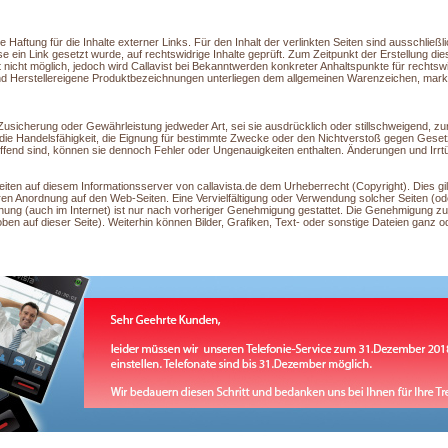
 Haftung für die Inhalte externer Links. Für den Inhalt der verlinkten Seiten sind ausschließli
iese ein Link gesetzt wurde, auf rechtswidrige Inhalte geprüft. Zum Zeitpunkt der Erstellung d
st nicht möglich, jedoch wird Callavist bei Bekanntwerden konkreter Anhaltspunkte für rechtsw
 Herstellereigene Produktbezeichnungen unterliegen dem allgemeinen Warenzeichen, marken
he Zusicherung oder Gewährleistung jedweder Art, sei sie ausdrücklich oder stillschweigend, 
 die Handelsfähigkeit, die Eignung für bestimmte Zwecke oder den Nichtverstoß gegen Gese
ffend sind, können sie dennoch Fehler oder Ungenauigkeiten enthalten. Änderungen und Irrt
eiten auf diesem Informationsserver von callavista.de dem Urheberrecht (Copyright). Dies gilt
eren Anordnung auf den Web-Seiten. Eine Vervielfältigung oder Verwendung solcher Seiten (od
chung (auch im Internet) ist nur nach vorheriger Genehmigung gestattet. Die Genehmigung zu
ben auf dieser Seite). Weiterhin können Bilder, Grafiken, Text- oder sonstige Dateien ganz o