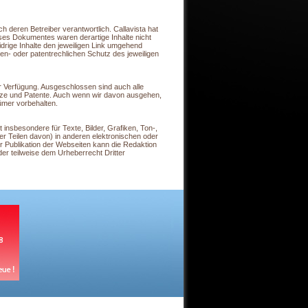
ch deren Betreiber verantwortlich. Callavista hat
ieses Dokumentes waren derartige Inhalte nicht
idrige Inhalte den jeweiligen Link umgehend
- oder patentrechlichen Schutz des jeweiligen
zur Verfügung. Ausgeschlossen sind auch alle
tze und Patente. Auch wenn wir davon ausgehen,
ümer vorbehalten.
 insbesondere für Texte, Bilder, Grafiken, Ton-,
er Teilen davon) in anderen elektronischen oder
r Publikation der Webseiten kann die Redaktion
der teilweise dem Urheberrecht Dritter